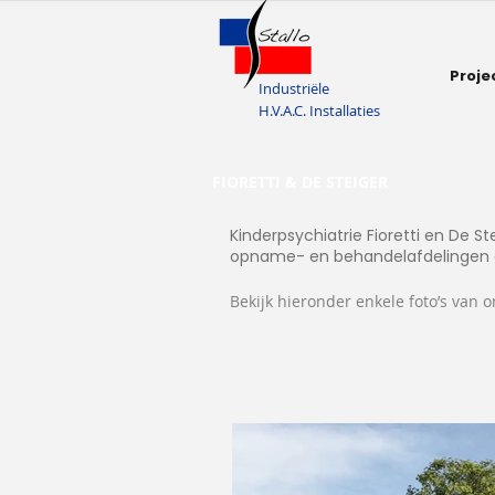
Proje
Industriële
H.V.A.C. Installaties
FIORETTI & DE STEIGER
Kinderpsychiatrie Fioretti en De 
opname- en behandelafdelingen op
Bekijk hieronder enkele foto’s va