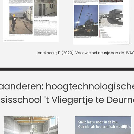
Jonckheere, E. (2020). Voor wie het neusje van de HVA
aanderen: hoogtechnologisc
asisschool 't Vliegertje te Deur