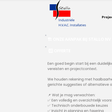
Proje
Industriële
H.V.A.C. Installaties
🏗️ ONZE AANPAK BIJ STALLO NV
1️⃣ OFFERTE
Een goed begin start bij een duidelij
vereisten en projectcontext.
We houden rekening met haalbaarheid
gerichte suggesties of alternatieve o
📌 Wat je mag verwachten:
✅ Een volledig en overzichtelijk voors
✅ Technisch onderbouwde keuzes
✅ Inzicht in planning en fasering