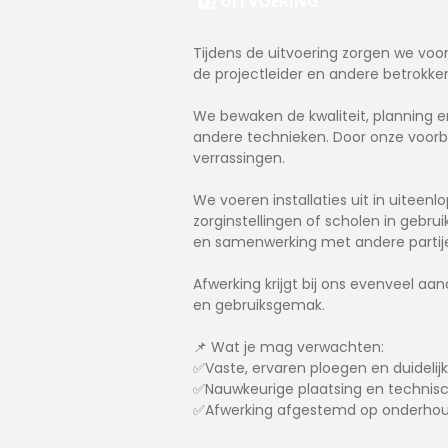
3️⃣ UITVOERING
Tijdens de uitvoering zorgen we voo
de projectleider en andere betrokken
We bewaken de kwaliteit, planning e
andere technieken. Door onze voorb
verrassingen.
We voeren installaties uit in uitee
zorginstellingen of scholen in gebr
en samenwerking met andere partij
Afwerking krijgt bij ons evenveel aa
en gebruiksgemak.
📌 Wat je mag verwachten:
✅Vaste, ervaren ploegen en duideli
✅Nauwkeurige plaatsing en technisc
✅Afwerking afgestemd op onderhou