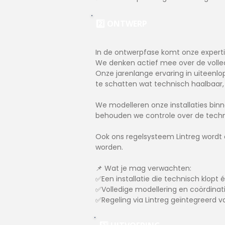
2️⃣ ONTWERP
In de ontwerpfase komt onze expertise
We denken actief mee over de volledi
Onze jarenlange ervaring in uiteenl
te schatten wat technisch haalbaar,
We modelleren onze installaties bi
behouden we controle over de techn
Ook ons regelsysteem Lintreg wordt 
worden.
📌 Wat je mag verwachten:
✅Een installatie die technisch klopt é
✅Volledige modellering en coördinati
✅Regeling via Lintreg geïntegreerd 