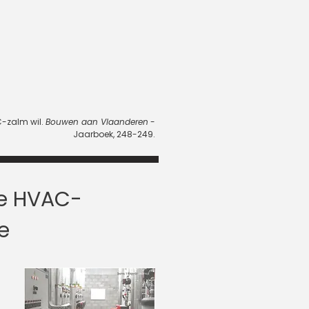
C-zalm wil.
Bouwen aan Vlaanderen
-
Jaarboek, 248-249.
he HVAC-
ne