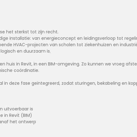
 het sterkst tot zijn recht.
ge installatie: van energieconcept en leidingsverloop tot regel
opende HVAC-projecten van scholen tot ziekenhuizen en industri
 logisch en duurzaam is.
nnen huis in Revit, in een BIM-omgeving. Zo kunnen we vroeg a
ische coördinatie.
al in deze fase geïntegreerd, zodat sturingen, bekabeling en k
n uitvoerbaar is
e in Revit (BIM)
vanaf het ontwerp