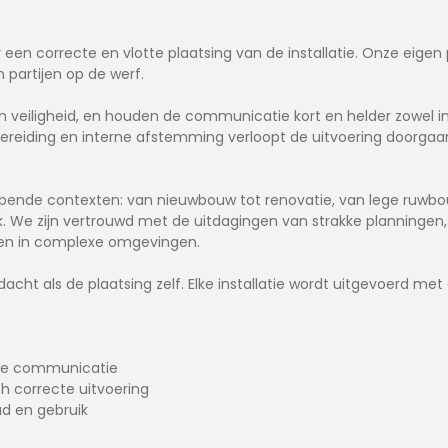
r een correcte en vlotte plaatsing van de installatie. Onze eig
 partijen op de werf.
n veiligheid, en houden de communicatie kort en helder zowel i
ereiding en interne afstemming verloopt de uitvoering doorgaa
nlopende contexten: van nieuwbouw tot renovatie, van lege ruwbo
uik. We zijn vertrouwd met de uitdagingen van strakke planninge
en in complexe omgevingen.
ndacht als de plaatsing zelf. Elke installatie wordt uitgevoerd m
jke communicatie
h correcte uitvoering
d en gebruik